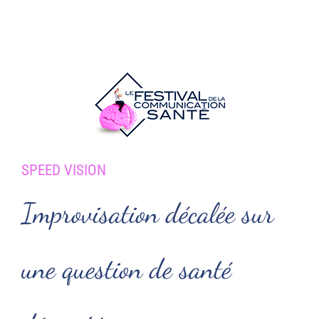
Passer
au
contenu
SPEED VISION
Improvisation décalée sur
une question de santé