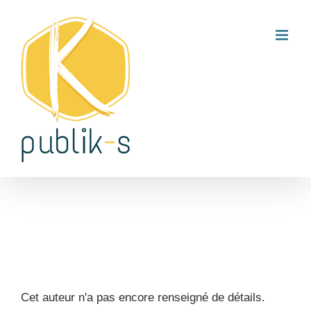
Passer
au
contenu
À propos de
Delphine
Eriau
Cet auteur n'a pas encore renseigné de détails.