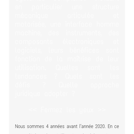
en particulier une structure
mécanique articulée et
motorisée, une interface homme
machine, des instruments, des
composants électroniques et
logiciels, leurs bénéfices sont
fonction de la maîtrise de leur
utilisation. Quelles sont les
tendances ? Quels sont les
défis ? Quelle approche
juridique adopter ?
<< Fermez les yeux >>
Nous sommes 4 années avant l’année 2020. En ce