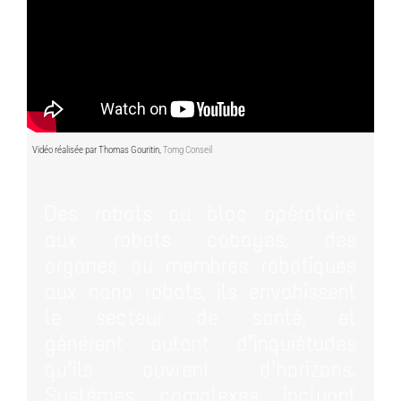
Vidéo réalisée par Thomas Gouritin,
Tomg Conseil
Des robots au bloc opératoire
aux robots cobayes, des
organes ou membres robotiques
aux nano robots, ils envahissent
le secteur de santé, et
génèrent autant d’inquiétudes
qu’ils ouvrent d’horizons.
Systèmes complexes incluant