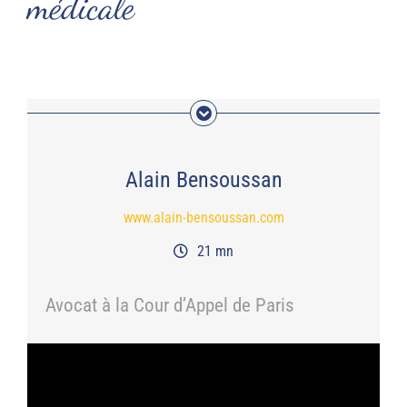
médicale
Alain Bensoussan
www.alain-bensoussan.com
21 mn
Avocat à la Cour d’Appel de Paris