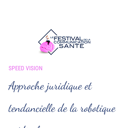
Passer
au
contenu
SPEED VISION
Approche juridique et
tendancielle de la robotique