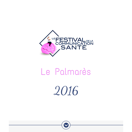
Passer
au
contenu
Le Palmarès
2016