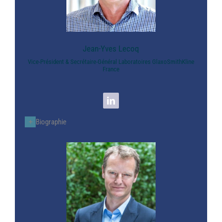
Jean-Yves Lecoq
Vice-Président & Secrétaire-Général Laboratoires GlaxoSmithKline
France
Biographie