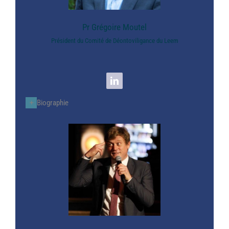
Pr Grégoire Moutel
Président du Comité de Déontoviligance du Leem
Biographie